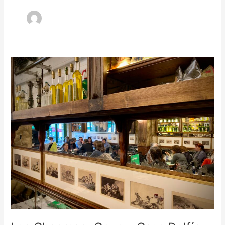
Los
Chapman,
Goya
y
Casa
Delfín