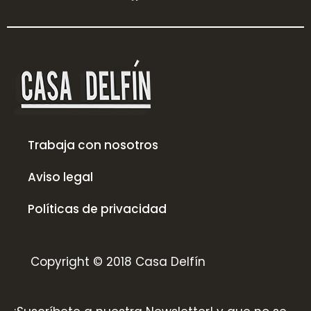
c
s
e
t
b
a
o
g
o
r
k
a
m
Trabaja con nosotros
Aviso legal
Políticas de privacidad
Copyright © 2018 Casa Delfín